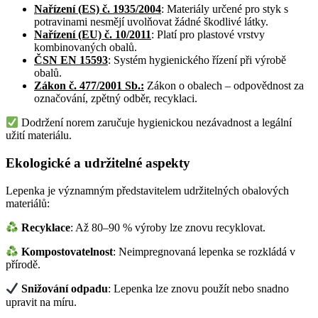
Nařízení (ES) č. 1935/2004
: Materiály určené pro styk s
potravinami nesmějí uvolňovat žádné škodlivé látky.
Nařízení (EU) č. 10/2011
: Platí pro plastové vrstvy
kombinovaných obalů.
ČSN EN 15593
: Systém hygienického řízení při výrobě
obalů.
Zákon č. 477/2001 Sb.
:
Zákon o obalech – odpovědnost za
označování, zpětný odběr, recyklaci.
Dodržení norem zaručuje hygienickou nezávadnost a legální
užití materiálu.
Ekologické a udržitelné aspekty
Lepenka je významným představitelem udržitelných obalových
materiálů:
Recyklace
: Až 80–90 % výroby lze znovu recyklovat.
Kompostovatelnost
: Neimpregnovaná lepenka se rozkládá v
přírodě.
Snižování odpadu
: Lepenka lze znovu použít nebo snadno
upravit na míru.