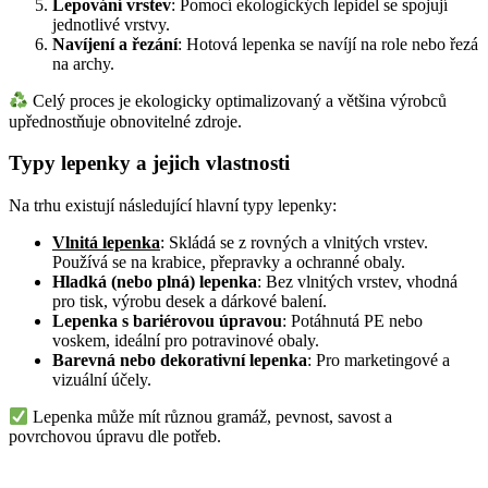
Lepování vrstev
: Pomocí ekologických lepidel se spojují
jednotlivé vrstvy.
Navíjení a řezání
: Hotová lepenka se navíjí na role nebo řezá
na archy.
Celý proces je ekologicky optimalizovaný a většina výrobců
upřednostňuje obnovitelné zdroje.
Typy lepenky a jejich vlastnosti
Na trhu existují následující hlavní typy lepenky:
Vlnitá lepenka
: Skládá se z rovných a vlnitých vrstev.
Používá se na krabice, přepravky a ochranné obaly.
Hladká (nebo plná) lepenka
: Bez vlnitých vrstev, vhodná
pro tisk, výrobu desek a dárkové balení.
Lepenka s bariérovou úpravou
: Potáhnutá PE nebo
voskem, ideální pro potravinové obaly.
Barevná nebo dekorativní lepenka
: Pro marketingové a
vizuální účely.
Lepenka může mít různou gramáž, pevnost, savost a
povrchovou úpravu dle potřeb.