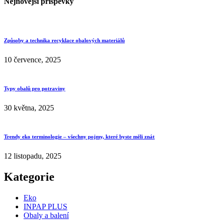
Nejnovější příspěvky
Způsoby a technika recyklace obalových materiálů
10 července, 2025
Typy obalů pro potraviny
30 května, 2025
Trendy eko terminologie – všechny pojmy, které byste měli znát
12 listopadu, 2025
Kategorie
Eko
INPAP PLUS
Obaly a balení