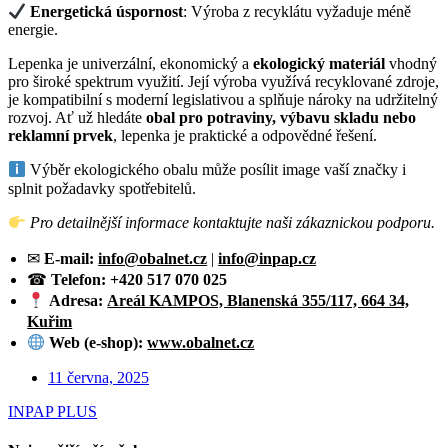
Energetická úspornost
: Výroba z recyklátu vyžaduje méně
energie.
Lepenka je univerzální, ekonomický a
ekologický materiál
vhodný
pro široké spektrum využití. Její výroba využívá recyklované zdroje,
je kompatibilní s moderní legislativou a splňuje nároky na udržitelný
rozvoj. Ať už hledáte
obal pro potraviny, výbavu skladu nebo
reklamní prvek
, lepenka je praktické a odpovědné řešení.
Výběr ekologického obalu může posílit image vaší značky i
splnit požadavky spotřebitelů.
Pro detailnější informace kontaktujte naši zákaznickou podporu.
✉
E-mail:
info@obalnet.cz
|
info@inpap.cz
☎
Telefon:
+420 517 070 025
Adresa:
Areál KAMPOS, Blanenská 355/117, 664 34,
Kuřim
Web (e-shop):
www.obalnet.cz
11 června, 2025
INPAP PLUS