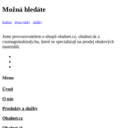
Možná hledáte
krabice
lepicí pásky
obálky
Jsme provozovatelem e-shopů obalnet.cz, obalnet.sk a
csomagolaskiraly.hu, které se specializují na prodej obalových
materiálů.
Menu
Úvod
O nás
Produkty a služby
Obalnet.cz
Obalnet.sk