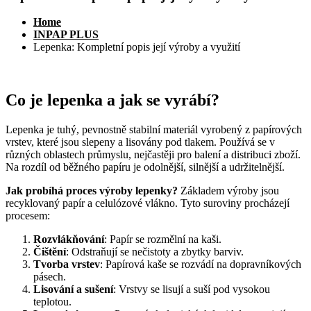
Home
INPAP PLUS
Lepenka: Kompletní popis její výroby a využití
Co je lepenka a jak se vyrábí?
Lepenka je tuhý, pevnostně stabilní materiál vyrobený z papírových
vrstev, které jsou slepeny a lisovány pod tlakem. Používá se v
různých oblastech průmyslu, nejčastěji pro balení a distribuci zboží.
Na rozdíl od běžného papíru je odolnější, silnější a udržitelnější.
Jak probíhá proces výroby lepenky?
Základem výroby jsou
recyklovaný papír a celulózové vlákno. Tyto suroviny procházejí
procesem:
Rozvlákňování
: Papír se rozmělní na kaši.
Čištění
: Odstraňují se nečistoty a zbytky barviv.
Tvorba vrstev
: Papírová kaše se rozvádí na dopravníkových
pásech.
Lisování a sušení
: Vrstvy se lisují a suší pod vysokou
teplotou.