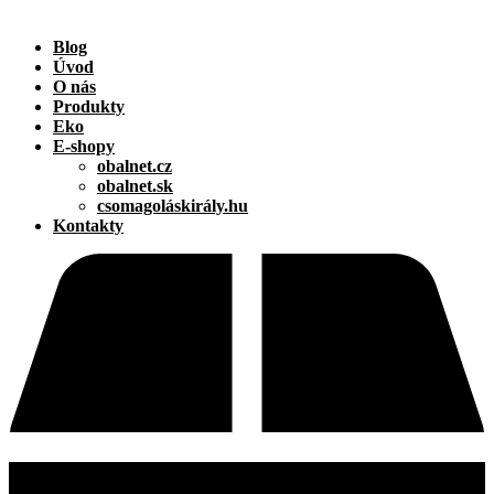
Blog
Úvod
O nás
Produkty
Eko
E-shopy
obalnet.cz
obalnet.sk
csomagoláskirály.hu
Kontakty