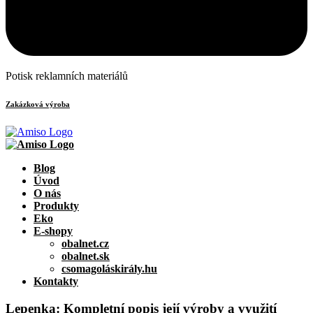
Potisk reklamních materiálů
Zakázková výroba
Blog
Úvod
O nás
Produkty
Eko
E-shopy
obalnet.cz
obalnet.sk
csomagoláskirály.hu
Kontakty
Lepenka: Kompletní popis její výroby a využití