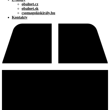
obalnet.cz
obalnet.sk
csomagoláskirály.hu
Kontakty