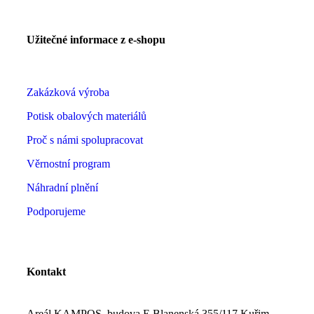
Užitečné informace z e-shopu
Zakázková výroba
Potisk obalových materiálů
Proč s námi spolupracovat
Věrnostní program
Náhradní plnění
Podporujeme
Kontakt
Areál KAMPOS, budova E Blanenská 355/117 Kuřim