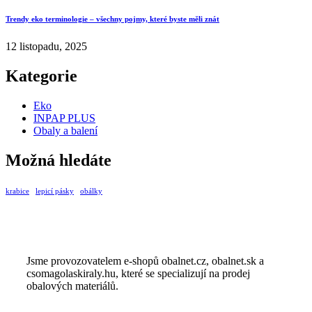
Trendy eko terminologie – všechny pojmy, které byste měli znát
12 listopadu, 2025
Kategorie
Eko
INPAP PLUS
Obaly a balení
Možná hledáte
krabice
lepicí pásky
obálky
Jsme provozovatelem e-shopů obalnet.cz, obalnet.sk a
csomagolaskiraly.hu, které se specializují na prodej
obalových materiálů.