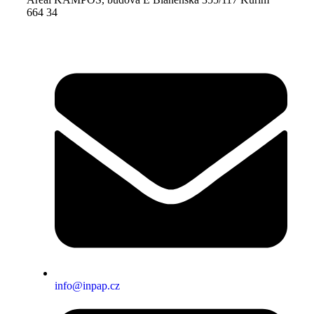
664 34
info@inpap.cz