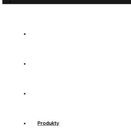
Blog
Úvod
O nás
Produkty