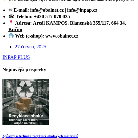
✉
E-mail:
info@obalnet.cz
|
info@inpap.cz
☎
Telefon:
+420 517 070 025
Adresa:
Areál KAMPOS, Blanenská 355/117, 664 34,
Kuřim
Web (e-shop):
www.obalnet.cz
27 června, 2025
INPAP PLUS
Nejnovější příspěvky
Způsoby a technika recyklace obalových materiálů