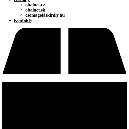
obalnet.cz
obalnet.sk
csomagoláskirály.hu
Kontakty