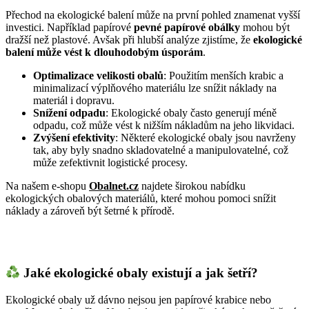
Přechod na ekologické balení může na první pohled znamenat vyšší
investici. Například papírové
pevné papírové obálky
mohou být
dražší než plastové. Avšak při hlubší analýze zjistíme, že
ekologické
balení může vést k dlouhodobým úsporám
.
Optimalizace velikosti obalů
: Použitím menších krabic a
minimalizací výplňového materiálu lze snížit náklady na
materiál i dopravu.
Snížení odpadu
: Ekologické obaly často generují méně
odpadu, což může vést k nižším nákladům na jeho likvidaci.
Zvýšení efektivity
: Některé ekologické obaly jsou navrženy
tak, aby byly snadno skladovatelné a manipulovatelné, což
může zefektivnit logistické procesy.
Na našem e-shopu
Obalnet.cz
najdete širokou nabídku
ekologických obalových materiálů, které mohou pomoci snížit
náklady a zároveň být šetrné k přírodě.
Jaké ekologické obaly existují a jak šetří?
Ekologické obaly už dávno nejsou jen papírové krabice nebo