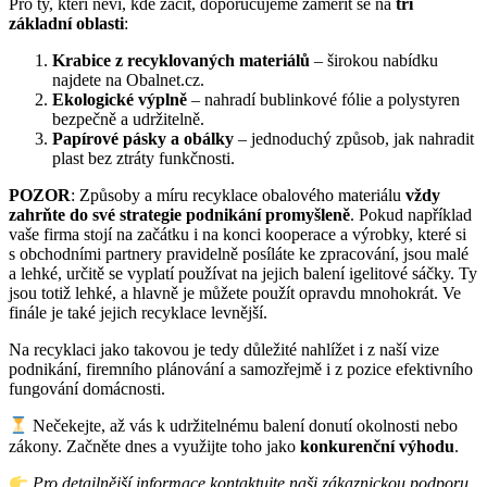
Pro ty, kteří neví, kde začít, doporučujeme zaměřit se na
tři
základní oblasti
:
Krabice z recyklovaných materiálů
– širokou nabídku
najdete na Obalnet.cz.
Ekologické výplně
– nahradí bublinkové fólie a polystyren
bezpečně a udržitelně.
Papírové pásky a obálky
– jednoduchý způsob, jak nahradit
plast bez ztráty funkčnosti.
POZOR
: Způsoby a míru recyklace obalového materiálu
vždy
zahrňte do své strategie podnikání promyšleně
. Pokud například
vaše firma stojí na začátku i na konci kooperace a výrobky, které si
s obchodními partnery pravidelně posíláte ke zpracování, jsou malé
a lehké, určitě se vyplatí používat na jejich balení igelitové sáčky. Ty
jsou totiž lehké, a hlavně je můžete použít opravdu mnohokrát. Ve
finále je také jejich recyklace levnější.
Na recyklaci jako takovou je tedy důležité nahlížet i z naší vize
podnikání, firemního plánování a samozřejmě i z pozice efektivního
fungování domácnosti.
Nečekejte, až vás k udržitelnému balení donutí okolnosti nebo
zákony. Začněte dnes a využijte toho jako
konkurenční výhodu
.
Pro detailnější informace kontaktujte naši zákaznickou podporu.