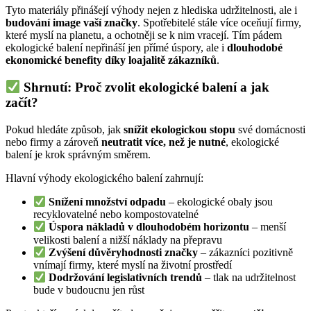
Tyto materiály přinášejí výhody nejen z hlediska udržitelnosti, ale i
budování image vaší značky
. Spotřebitelé stále více oceňují firmy,
které myslí na planetu, a ochotněji se k nim vracejí. Tím pádem
ekologické balení nepřináší jen přímé úspory, ale i
dlouhodobé
ekonomické benefity díky loajalitě zákazníků
.
Shrnutí: Proč zvolit ekologické balení a jak
začít?
Pokud hledáte způsob, jak
snížit ekologickou stopu
své domácnosti
nebo firmy a zároveň
neutratit více, než je nutné
, ekologické
balení je krok správným směrem.
Hlavní výhody ekologického balení zahrnují:
Snížení množství odpadu
– ekologické obaly jsou
recyklovatelné nebo kompostovatelné
Úspora nákladů v dlouhodobém horizontu
– menší
velikosti balení a nižší náklady na přepravu
Zvýšení důvěryhodnosti značky
– zákazníci pozitivně
vnímají firmy, které myslí na životní prostředí
Dodržování legislativních trendů
– tlak na udržitelnost
bude v budoucnu jen růst