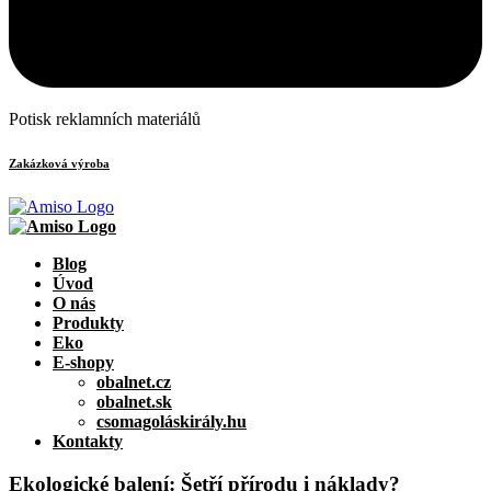
Potisk reklamních materiálů
Zakázková výroba
Blog
Úvod
O nás
Produkty
Eko
E-shopy
obalnet.cz
obalnet.sk
csomagoláskirály.hu
Kontakty
Ekologické balení: Šetří přírodu i náklady?