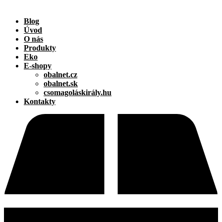
Blog
Úvod
O nás
Produkty
Eko
E-shopy
obalnet.cz
obalnet.sk
csomagoláskirály.hu
Kontakty