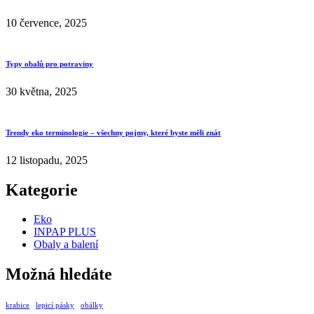
10 července, 2025
Typy obalů pro potraviny
30 května, 2025
Trendy eko terminologie – všechny pojmy, které byste měli znát
12 listopadu, 2025
Kategorie
Eko
INPAP PLUS
Obaly a balení
Možná hledáte
krabice
lepicí pásky
obálky