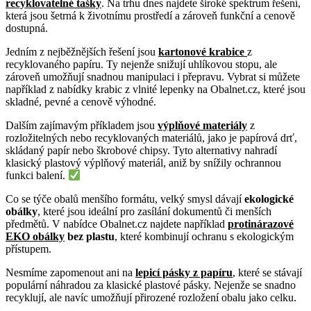
recyklovatelné tašky
. Na trhu dnes najdete široké spektrum řešení,
která jsou šetrná k životnímu prostředí a zároveň funkční a cenově
dostupná.
Jedním z nejběžnějších řešení jsou
kartonové krabice
z
recyklovaného papíru. Ty nejenže snižují uhlíkovou stopu, ale
zároveň umožňují snadnou manipulaci i přepravu. Vybrat si můžete
například z nabídky krabic z vlnité lepenky na Obalnet.cz, které jsou
skladné, pevné a cenově výhodné.
Dalším zajímavým příkladem jsou
výplňové materiály
z
rozložitelných nebo recyklovaných materiálů, jako je papírová drť,
skládaný papír nebo škrobové chipsy. Tyto alternativy nahradí
klasický plastový výplňový materiál, aniž by snížily ochrannou
funkci balení.
Co se týče obalů menšího formátu, velký smysl dávají
ekologické
obálky
, které jsou ideální pro zasílání dokumentů či menších
předmětů. V nabídce Obalnet.cz najdete například
protinárazové
EKO obálky
bez plastu
, které kombinují ochranu s ekologickým
přístupem.
Nesmíme zapomenout ani na
lepicí pásky z papíru
, které se stávají
populární náhradou za klasické plastové pásky. Nejenže se snadno
recyklují, ale navíc umožňují přirozené rozložení obalu jako celku.