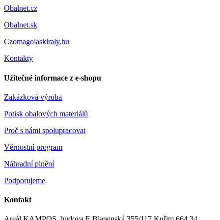
Obalnet.cz
Obalnet.sk
Czomagolaskiraly.hu
Kontakty
Užitečné informace z e-shopu
Zakázková výroba
Potisk obalových materiálů
Proč s námi spolupracovat
Věrnostní program
Náhradní plnění
Podporujeme
Kontakt
Areál KAMPOS, budova E Blanenská 355/117 Kuřim 664 34