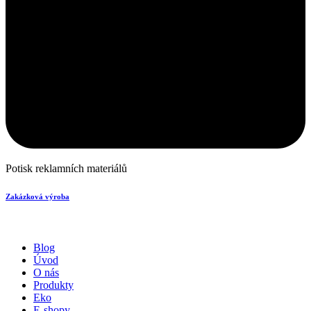
Potisk reklamních materiálů
Zakázková výroba
Blog
Úvod
O nás
Produkty
Eko
E-shopy