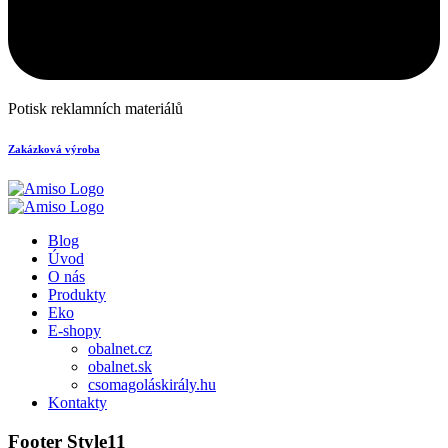
Potisk reklamních materiálů
Zakázková výroba
Blog
Úvod
O nás
Produkty
Eko
E-shopy
obalnet.cz
obalnet.sk
csomagoláskirály.hu
Kontakty
Footer Style11