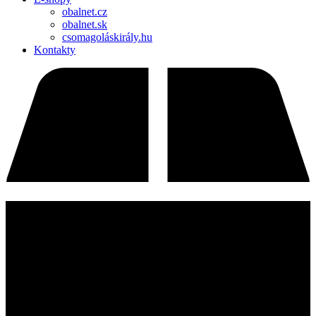
obalnet.cz
obalnet.sk
csomagoláskirály.hu
Kontakty