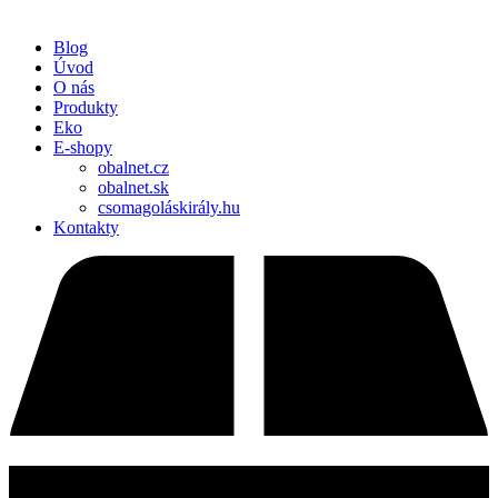
Blog
Úvod
O nás
Produkty
Eko
E-shopy
obalnet.cz
obalnet.sk
csomagoláskirály.hu
Kontakty